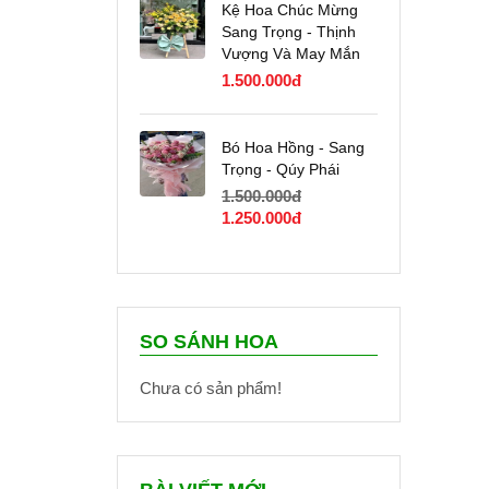
2.000.000đ.
là:
Kệ Hoa Chúc Mừng
1.800.000đ.
Sang Trọng - Thịnh
Vượng Và May Mắn
1.500.000
đ
Bó Hoa Hồng - Sang
Trọng - Qúy Phái
1.500.000
đ
Giá
Giá
1.250.000
đ
gốc
hiện
là:
tại
1.500.000đ.
là:
1.250.000đ.
SO SÁNH HOA
Chưa có sản phẩm!