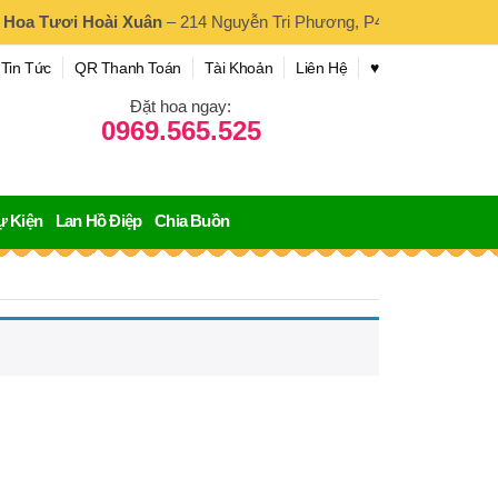
i Hoài Xuân
– 214 Nguyễn Tri Phương, P4, Q10, TP.HCM. Phục vụ
Tin Tức
QR Thanh Toán
Tài Khoản
Liên Hệ
♥︎
Đặt hoa ngay:
0969.565.525
ự Kiện
Lan Hồ Điệp
Chia Buồn