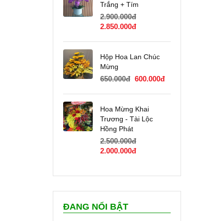
540.000đ.
Trắng + Tím
2.900.000
đ
Giá
Giá
2.850.000
đ
gốc
hiện
là:
tại
2.900.000đ.
là:
Hộp Hoa Lan Chúc
2.850.000đ.
Mừng
Giá
Giá
650.000
đ
600.000
đ
gốc
hiện
là:
tại
650.000đ.
là:
Hoa Mừng Khai
600.000đ.
Trương - Tài Lộc
Hồng Phát
2.500.000
đ
Giá
Giá
2.000.000
đ
gốc
hiện
là:
tại
2.500.000đ.
là:
2.000.000đ.
ĐANG NỔI BẬT