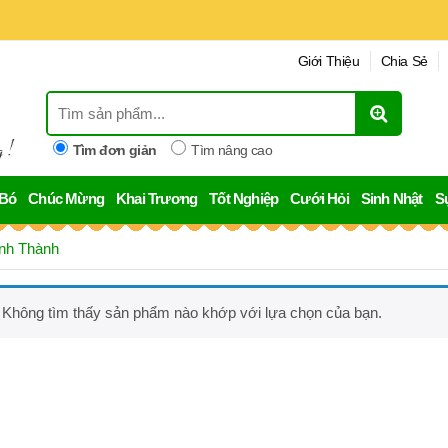
Hoa Tươ
Giới Thiệu
Chia Sẻ
Tìm đơn giản
Tìm nâng cao
 Bó
Chúc Mừng
Khai Trương
Tốt Nghiệp
Cưới Hỏi
Sinh Nhật
S
ánh Thành
Không tìm thấy sản phẩm nào khớp với lựa chọn của bạn.