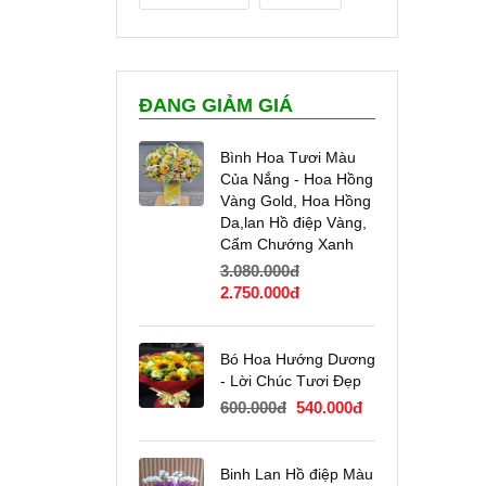
ĐANG GIẢM GIÁ
Bình Hoa Tươi Màu
Của Nắng - Hoa Hồng
Vàng Gold, Hoa Hồng
Da,lan Hồ điệp Vàng,
Cẩm Chướng Xanh
3.080.000
đ
Giá
Giá
2.750.000
đ
gốc
hiện
là:
tại
3.080.000đ.
là:
Bó Hoa Hướng Dương
2.750.000đ.
- Lời Chúc Tươi Đẹp
Giá
Giá
600.000
đ
540.000
đ
gốc
hiện
là:
tại
600.000đ.
là:
Binh Lan Hồ điệp Màu