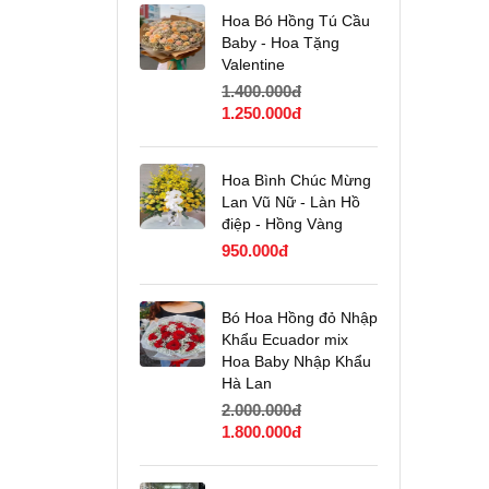
Hoa Bó Hồng Tú Cầu
Baby - Hoa Tặng
Valentine
1.400.000
đ
Giá
Giá
1.250.000
đ
gốc
hiện
là:
tại
1.400.000đ.
là:
Hoa Bình Chúc Mừng
1.250.000đ.
Lan Vũ Nữ - Làn Hồ
điệp - Hồng Vàng
950.000
đ
Bó Hoa Hồng đỏ Nhập
Khẩu Ecuador mix
Hoa Baby Nhập Khẩu
Hà Lan
2.000.000
đ
Giá
Giá
1.800.000
đ
gốc
hiện
là:
tại