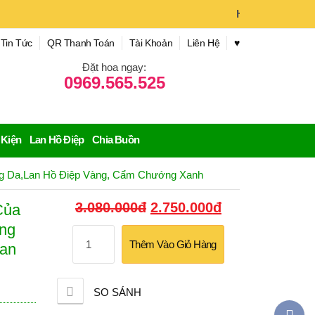
Hoa Tươi Hoài X
Tin Tức
QR Thanh Toán
Tài Khoản
Liên Hệ
♥︎
Đặt hoa ngay:
0969.565.525
 Kiện
Lan Hồ Điệp
Chia Buồn
ng Da,lan Hồ Điệp Vàng, Cẩm Chướng Xanh
Giá
Giá
3.080.000
đ
2.750.000
đ
Của
gốc
hiện
ng
Bình
là:
tại
Thêm Vào Giỏ Hàng
Hoa
lan
3.080.000đ.
là:
Tươi
2.750.000đ.
Màu
Của
SO SÁNH
Nắng
Fa