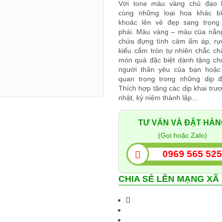
Với tone màu vàng chủ đạo 
cùng những loại hoa khác b
khoác lên vẻ đẹp sang trọng
phái. Màu vàng – màu của nắn
chứa đựng tình cảm ấm áp, rự
kiểu cắm tròn tự nhiên chắc ch
món quà đặc biệt dành tặng c
người thân yêu của bạn hoặc 
quan trọng trong những dịp đ
Thích hợp tặng các dịp khai trươ
nhật, kỷ niệm thành lập…
TƯ VẤN VÀ ĐẶT HÀ
(Gọi hoặc Zalo)
0969 565 52
CHIA SẺ LÊN MẠNG XÃ