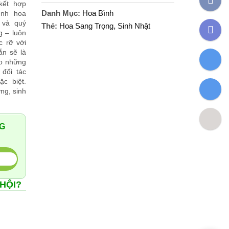
-
kết hợp
Hoa
Danh Mục:
Hoa Bình
ình hoa
Hồng
 và quý
Thẻ:
Hoa Sang Trọng
,
Sinh Nhật
Fa
Vàng
g – luôn
Gold,
c rỡ với
Hoa
ắn sẽ là
Zal
Hồng
ho những
đối tác
Da,lan
ặc biệt.
Hồ
Zal
ng, sinh
điệp
Vàng,
Cẩm
Go
Chướng
NG
Xanh
số
lượng
5
 HỘI?